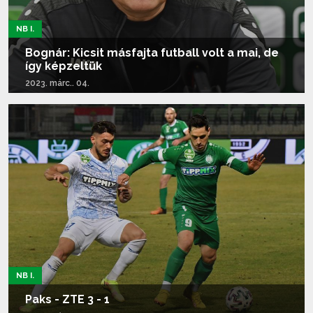
NB I.
Bognár: Kicsit másfajta futball volt a mai, de
így képzeltük
2023. márc.. 04.
Tovább olvasom...
NB I.
Paks - ZTE 3 - 1