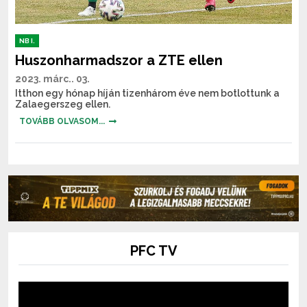
NB I.
Huszonharmadszor a ZTE ellen
2023. márc.. 03.
Itthon egy hónap híján tizenhárom éve nem botlottunk a
Zalaegerszeg ellen.
TOVÁBB OLVASOM...
PFC TV