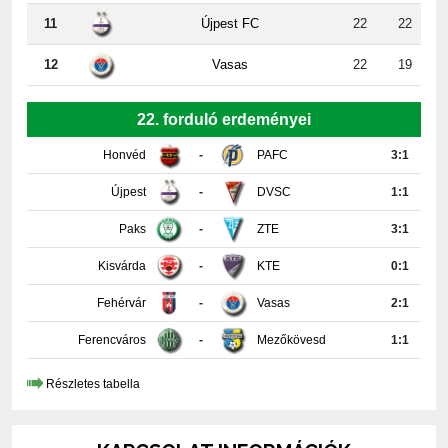
12
Vasas
22
19
22. forduló erdeményei
Honvéd
-
PAFC
3:1
Újpest
-
DVSC
1:1
Paks
-
ZTE
3:1
Kisvárda
-
KTE
0:1
Fehérvár
-
Vasas
2:1
Ferencváros
-
Mezőkövesd
1:1
Részletes tabella
KAPCSOLAT INFORMÁCIÓK