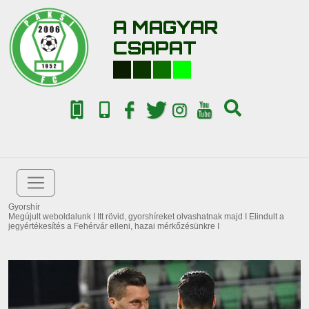
A MAGYAR
CSAPAT
Gyorshír
Megújult weboldalunk I Itt rövid, gyorshíreket olvashatnak majd I Elindult a
jegyértékesítés a Fehérvár elleni, hazai mérkőzésünkre I