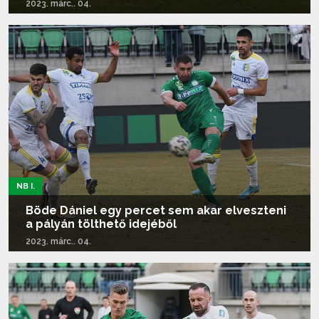
2023. márc.. 04.
Tovább olvasom...
NB I.
Böde Dániel egy percet sem akar elveszteni
a pályán tölthető idejéből
2023. márc.. 04.
Tovább olvasom...