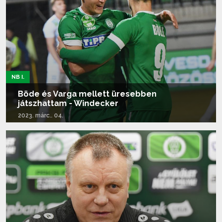
NB I.
Böde és Varga mellett üresebben
játszhattam - Windecker
2023. márc.. 04.
Tovább olvasom...