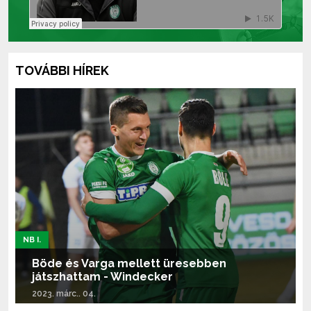
TOVÁBBI HÍREK
NB I.
Böde és Varga mellett üresebben
játszhattam - Windecker
2023. márc.. 04.