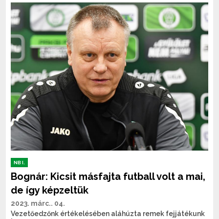
Tovább olvasom...
NB I.
Bognár: Kicsit másfajta futball volt a mai,
de így képzeltük
2023. márc.. 04.
Vezetőedzőnk értékelésében aláhúzta remek fejjátékunk