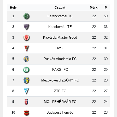
1
Ferencvárosi TC
22
50
2
Kecskeméti TE
22
36
3
Kisvárda Master Good
22
32
4
DVSC
22
31
5
Puskás Akadémia FC
22
30
6
PAKSI FC
22
29
7
Mezőkövesd ZSÓRY FC
22
28
8
ZTE FC
22
27
9
MOL FEHÉRVÁR FC
22
24
10
Budapest Honvéd
22
23
11
Újpest FC
22
22